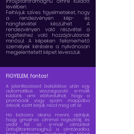
info@tantramag.hu
címre küldött
levélben.
Felhívjuk szíves figyelmeteket, hogy
a rendezvényen kép- és
hangfelvétel készülhet. A
rendezvényen való részvétel a
rögzítéshez való hozzájárulásnak
minősül. A képeken felismerhető
személyek kérésére a nyilvánosan
megjelentetett képet levesszük.
FIGYELEM, fontos!
A jelentkezésed beküldése után egy
automatikus visszaigazoló e-mailt
küldünk, ami előfordulhat, hogy a
promóciók vagy spam mappába
érkezik, ezért kérjük, nézd meg ott is!
Ha biztosra akarsz menni, ajánljuk,
hogy gmail-es címmel regisztrálj, és
vedd fel az e-mail címünket
(info@tantramag.hu) a címtáradba,