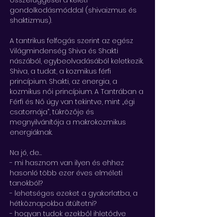
összefüggései a keleti 
gondolkodásmóddal (shivaizmus és 
shaktizmus).
A tantrikus felfogás szerint az egész 
Világmindenség Shiva és Shakti 
nászából, egybeolvadásából keletkezik.
Shiva, a tudat, a kozmikus férfi 
princípium. Shakti, az energia, a 
kozmikus női princípium. A Tantrában a 
Férfi és Nő úgy van tekintve, mint „égi 
csatornája”, tükrözője és 
megnyilvánítója a makrokozmikus 
energiáknak.
Na jó, de… 
- mi hasznom van ilyen és ehhez 
hasonló több ezer éves elméleti 
tanokból?
- lehetséges ezeket a gyakorlatba, a 
hétköznapokba átültetni?
- hogyan tudok ezekből ihletődve 