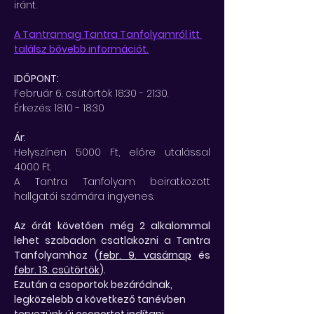
iránt.
A Tantramag Tantra Tanfolyamról itt 
találsz bővebb információt.
IDŐPONT: 
Február 6. csütörtök 18:30 - 21:30. 
Érkezés: 18:10 - 18:30
Ár
:
Helyszínen 5000 Ft, előre utalással 
4000 Ft.
A Tantra Tanfolyam beiratkozott 
hallgatói számára ingyenes.
Az órát követően még 2 alkalommal 
lehet szabadon csatlakozni a Tantra 
Tanfolyamhoz (
febr. 9. vasárnap
 és 
febr. 13. csütörtök
). 
Ezután a csoportok bezáródnak, 
legközelebb a következő tanévben 