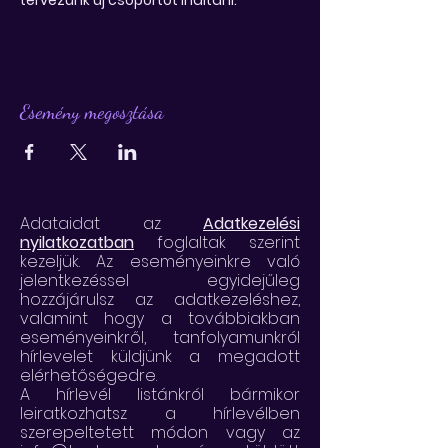
tervezünk új csoportot indítani.
Esemény megosztása
Adataidat az
Adatkezelési
nyilatkozatban
foglaltak szerint
kezeljük. Az eseményeinkre való
jelentkezéssel egyidejűleg
hozzájárulsz az adatkezeléshez,
valamint hogy a továbbiakban
eseményeinkről, tanfolyamunkról
hírlevelet küldjünk a megadott
elérhetőségedre.
A hírlevél listánkról bármikor
leiratkozhatsz a hírlevélben
szerepeltetett módon vagy az