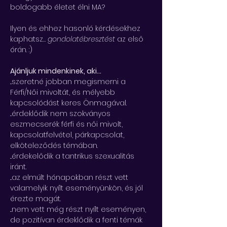
boldogabb életet élni MA?
Ilyen és ehhez hasonló kérdésekhez 
kaphatsz… 
gondolatébresztést 
az első 
órán. :) 
Ajánljuk mindenkinek, aki...
...szeretné jobban megismerni a 
Férfi/Női mivoltát, és mélyebb 
kapcsolódást keres Önmagával.
...érdeklődik nem szokványos 
eszmecserék férfi és női mivolt, 
kapcsolatfelvétel, párkapcsolat, 
elköteleződés témában.
...érdekelődik a tantrikus szexualitás 
iránt.
...az elmúlt hónapokban részt vett 
valamelyik nyílt eseményünkön, és jól 
érezte magát.
...nem vett még részt nyílt eseményen, 
de pozitívan érdeklődik a fenti témák 