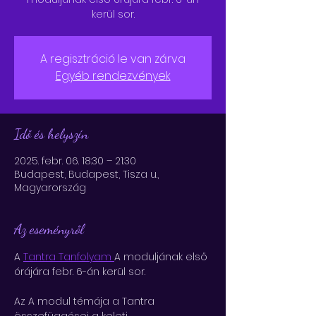
kerül sor.
A regisztráció le van zárva
Egyéb rendezvények
Idő és helyszín
2025. febr. 06. 18:30 – 21:30
Budapest, Budapest, Tisza u.,
Magyarország
Az eseményről
A 
Tantra Tanfolyam 
A moduljának első 
órájára febr. 6-án kerül sor.
Az A modul témája a Tantra 