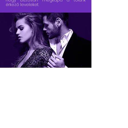
hogy biztosan megkapd a tőlünk
érkező leveleket.
Mi a Tantramag?
A Tantramag több évfolyamos
szellemi iskolaként
működik,
jelenleg két évtizedes múltra
tekint vissza.
Szellemi hátterét a
jóga
tanításai,