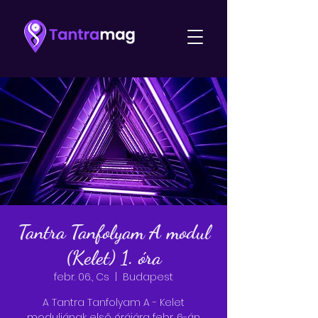
Tantra Tanfolyam A modul
(Kelet) 1. óra
febr. 06., Cs
  |  
Budapest
A Tantra Tanfolyam A - Kelet
moduljának első órájára febr. 6-án